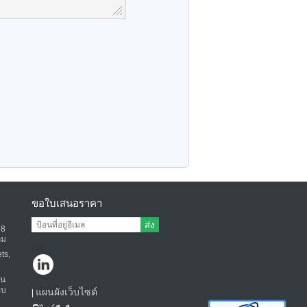
ขอใบเสนอราคา
ส่ง
58
ุม
sgs
ts,
้น
อบ
แผนผังเว็บไซต์
|