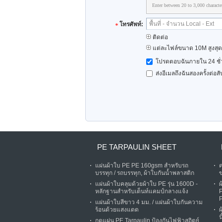
Enter between 20 to 3,000 characte
โทรศัพท์:
ติดต่อ
แต่ละไฟล์ขนาด 10M สูงสุด
โปรดตอบฉันภายใน 24 ชั่
ส่งอีเมลถึงฉันสองครั้งต่อ
PE TARPAULIN SHEET
แผ่นผ้าใบ PE PE 160gsm สำหรับรถ
ค
บรรทุก / รถบรรทุก, ผ้าใบกันน้ำพลาสติก
ข
แผ่นผ้าใบคลุมด้วยผ้าใบ PE รุ่น 1600D -
ผ
หลักฐานสำหรับเต็นท์แคมป์กลางแจ้ง
P
แผ่นผ้าใบสีขาว 4 มม. / แผ่นผ้าใบกันความ
ร้อนด้วยแสงแดด
น
กดแผ่น PE Tarpaulin ป้องกันไฟฟ้าสถิตย์