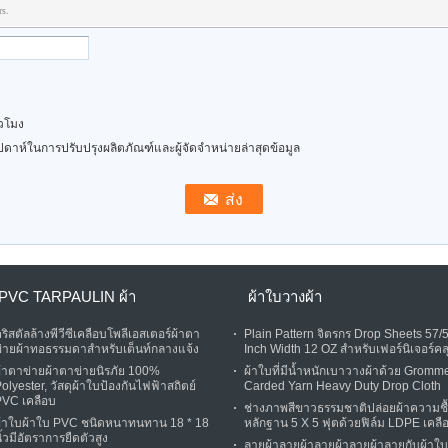
rs.
วโมง
สัปดาห์ในการปรับปรุงผลิตภัณฑ์และผู้จัดจำหน่ายล่าสุดข้อมูล
PVC TARPAULIN ผ้า
ผ้าใบวางผ้า
ริสตัลล้างพีวีซีเคลือบโพลีเอสเตอร์ผ้าตา
Plain Pattern จิตรกร Drop Sheets 57/
่ายผ้าทอธรรมดาสำหรับเต็นท์กลางแจ้ง
Inch Width 12 OZ สำหรับเฟอร์นิเจอร์คล
้าตาข่ายผ้าตาข่ายนิรภัย 100%
ผ้าใบที่มีน้ำหนักเบาวางผ้าด้วย Gromme
olyester, วัสดุผ้าใบป้องกันไฟฟ้าสถิตย์
Carded Yarn Heavy Duty Drop Cloth
PVC เคลือบ
ช่างภาพสีขาวธรรมชาติปล่อยผ้าความชื
ผ้าใบผ้าใบ PVC ชนิดหนาทนทาน 18 * 18
หลักฐาน 5 X 5 ฟุตด้วยฟิล์ม LDPE เคลื
ิ้วมีอัตราการยืดตัวสูง
ลายผ้าลายผ้าลายผ้าลายผ้าลายกับผ้าใบ