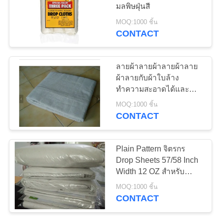
PRIVACY
มลพิษฝุ่นสี
POLICY
MOQ:1000 ชิ้น
CONTACT
38
PE Tarpaulin Sheet
ลายผ้าลายผ้าลายผ้าลาย
ผ้าลายกับผ้าใบล้าง
ทำความสะอาดได้และนำ
กลับมาใช้ใหม่
MOQ:1000 ชิ้น
CONTACT
30
Plain Pattern จิตรกร
Drop Sheets 57/58 Inch
ผ้าขนหนูชาครัว
Width 12 OZ สำหรับ
เฟอร์นิเจอร์คลุม
MOQ:1000 ชิ้น
CONTACT