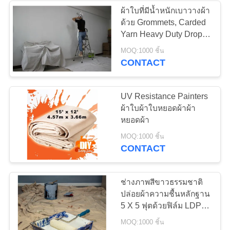
ผ้าใบที่มีน้ำหนักเบาวางผ้า
ด้วย Grommets, Carded
22
Yarn Heavy Duty Drop
Cloth
MOQ:1000 ชิ้น
เต็นท์ Yurt มองโกเลีย
CONTACT
UV Resistance Painters
ผ้าใบผ้าใบหยอดผ้าผ้า
หยอดผ้า
12
MOQ:1000 ชิ้น
CONTACT
กองทัพทหารเต็นท์
ช่างภาพสีขาวธรรมชาติ
ปล่อยผ้าความชื้นหลักฐาน
5 X 5 ฟุตด้วยฟิล์ม LDPE
เคลือบ
MOQ:1000 ชิ้น