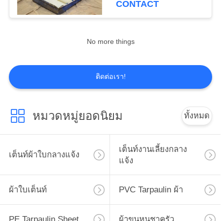
CONTACT
22
No more things
เต็นท์พับ Gazebo
ติดต่อเรา!
หมวดหมู่ยอดนิยม
ทั้งหมด
22
เต๊นท์แคมปิ้งกลาง
เต็นท์งานเลี้ยงกลาง
เต็นท์ผ้าใบกลางแจ้ง
แจ้ง
แจ้ง
ผ้าใบเต็นท์
PVC Tarpaulin ผ้า
PE Tarpaulin Sheet
ผ้าขนหนูชาครัว