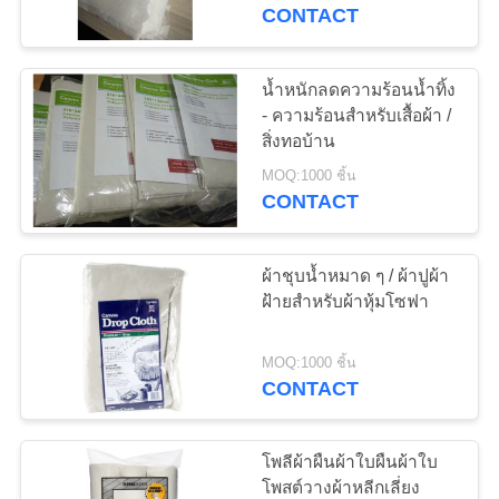
CONTACT
โรงงาน
น้ำหนักลดความร้อนน้ำทิ้ง
27
ควบคุม
- ความร้อนสำหรับเสื้อผ้า /
สิ่งทอบ้าน
ผ้าใบเต็นท์
คุณภาพ
MOQ:1000 ชิ้น
CONTACT
ติดต่อ
ผ้าชุบน้ำหมาด ๆ / ผ้าปูผ้า
เรา
ฝ้ายสำหรับผ้าหุ้มโซฟา
35
MOQ:1000 ชิ้น
แผนผัง
CONTACT
PVC Tarpaulin ผ้า
เว็บไซต์
โพลีผ้าผืนผ้าใบผืนผ้าใบ
โพสต์วางผ้าหลีกเลี่ยง