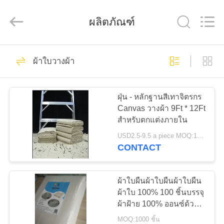
Beijing
Silk
Road
ผลิตภัณฑ์
Enterprise
Management
Services
Co.,LTD.
All
25
บ้าน
Rights
Reserved.
ผ้าใบวางผ้า
เต็นท์ผ้าใบกลางแจ้ง
ผลิตภัณฑ์
ฝุ่น - หลักฐานสีเทาจิตรกร
Canvas วางผ้า 9Ft * 12Ft
สำหรับตกแต่งภายใน
เกี่ยว
USD2.5-9.5 a piece MOQ:1000 ชิ้น
CONTACT
กับ
30
เต็นท์งานเลี้ยงกลาง
เรา
ผ้าใบผืนผ้าใบผืนผ้าใบผืน
ผ้าใบ 100% 100 ชิ้นบรรจุ
แจ้ง
ผ้าฝ้าย 100% ออนซ์ด้วย
ทัวร์
ตะเข็บที่เย็บคู่
MOQ:1000 ชิ้น