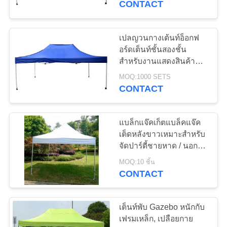
CONTACT
22
เปลญวนกางเต้นท์อ็อกฟ
เต็นท์พับ Gazebo
อร์ดเต็นท์ชั้นสองชั้น
สำหรับงานแสดงสินค้า
ทางการค้า
MOQ:1000 SETS
CONTACT
แบล็กแจ๊คเก็ตแบล็คแจ๊ค
22
เต็ดหลังขาวเหมาะสำหรับ
เต๊นท์แคมปิ้งกลาง
จัดปาร์ตี้ชายหาด / นอก
บ้าน
MOQ:10 ชิ้น
แจ้ง
CONTACT
เต็นท์พับ Gazebo หนักกับ
เฟรมเหล็ก, เปลือยกาย