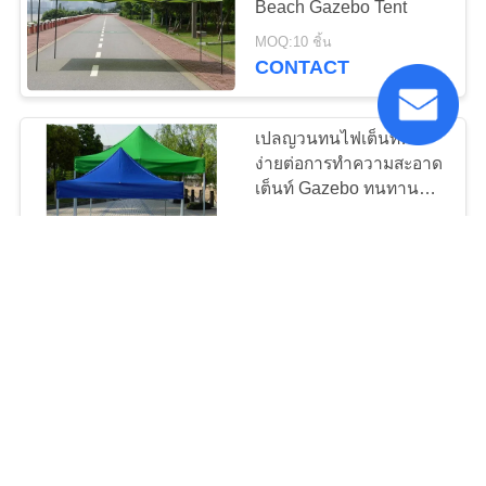
Beach Gazebo Tent
10
MOQ:10 ชิ้น
CONTACT
ผ้าใบวางผ้า
เปลญวนทนไฟเต็นท์พับ
ง่ายต่อการทำความสะอาด
เต็นท์ Gazebo ทนทาน
แบบพกพา
MOQ:1000 SETS
CONTACT
13
ถุงนอนที่ตั้งแคมป์
เต็นท์พับพับเต็นท์สีส้ม /
หลังคาเต็นท์กลางแจ้งมี
กรอบเหล็กขึ้น
MOQ:10 ชิ้น
CONTACT
26