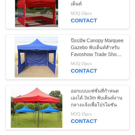
PRIVACY
เต็นท์
POLICY
MOQ:15pcs
CONTACT
38
PE Tarpaulin Sheet
ป๊อปอัพ Canopy Marquee
Gazebo พับเต็นท์สำหรับ
Favoshow Trade Show
Beach โฆษณา
MOQ:15pcs
CONTACT
30
ออกแบบแฟชั่นที่กำหนด
เองได้ 3x3m พับเต็นท์งาน
ผ้าขนหนูชาครัว
กลางแจ้งเพื่อโปรโมชัน
MOQ:15pcs
CONTACT