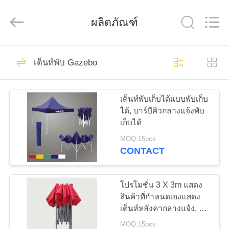
Beijing
Silk
Road
ผลิตภัณฑ์
Enterprise
Management
Services
Co.,LTD.
All
25
บ้าน
Rights
Reserved.
เต็นท์พับ Gazebo
เต็นท์ผ้าใบกลางแจ้ง
ผลิตภัณฑ์
เต็นท์พับเก็บได้แบบพับเก็บ
ได้, บาร์บีคิวกลางแจ้งพับ
เก็บได้
เกี่ยว
MOQ:15pcs
CONTACT
กับ
30
เต็นท์งานเลี้ยงกลาง
เรา
โปรโมชั่น 3 X 3m แสดง
สินค้าที่กำหนดเองแสดง
แจ้ง
เต็นท์หลังคากลางแจ้ง, อลู
ทัวร์
มิเนียมพับเต็นท์
MOQ:15pcs