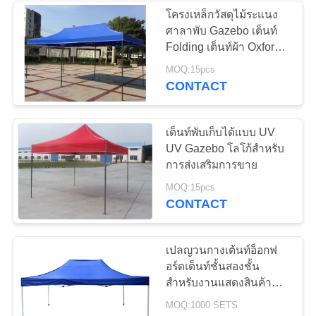
โครงเหล็กวัสดุไม้ระแนง
ศาลาพับ Gazebo เต็นท์
22
Folding เต็นท์ผ้า Oxford /
ป๊อปอัพ
MOQ:15pcs
เต็นท์ Yurt มองโกเลีย
CONTACT
เต็นท์พับเก็บได้แบบ UV
UV Gazebo โลโก้สำหรับ
การส่งเสริมการขาย
12
MOQ:15pcs
CONTACT
กองทัพทหารเต็นท์
เปลญวนกางเต้นท์อ็อกฟ
อร์ดเต็นท์ชั้นสองชั้น
สำหรับงานแสดงสินค้า
ทางการค้า
MOQ:1000 SETS