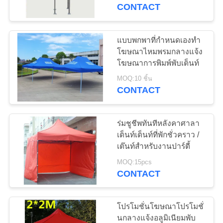
CONTACT
โรงงาน
แบบพกพาที่กำหนดเองทำ
27
ควบคุม
โฆษณาไหมพรมกลางแจ้ง
โฆษณาการพิมพ์พับเต็นท์
ผ้าใบเต็นท์
คุณภาพ
MOQ:10 ชิ้น
CONTACT
ติดต่อ
ร่มชูชีพทันทีหลังคาศาลา
เรา
เต็นท์เต็นท์ที่พักชั่วคราว /
เต๊นท์สำหรับงานปาร์ตี้
35
MOQ:15pcs
แผนผัง
CONTACT
PVC Tarpaulin ผ้า
เว็บไซต์
โปรโมชั่นโฆษณาโปรโมชั่
นกลางแจ้งอลูมิเนียมพับ