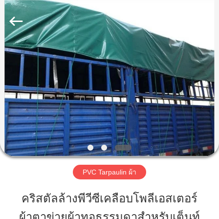
Beijing
Silk
Road
Enterprise
Management
Services
Co.,LTD.
All
บ้าน
Rights
Reserved.
ผลิตภัณฑ์
เกี่ยว
กับ
เรา
PVC Tarpaulin ผ้า
คริสตัลล้างพีวีซีเคลือบโพลีเอสเตอร์
ทัวร์
ผ้าตาข่ายผ้าทอธรรมดาสำหรับเต็นท์