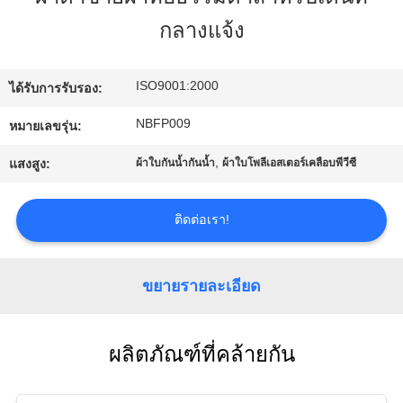
โรงงาน
กลางแจ้ง
ISO9001:2000
ควบคุม
ได้รับการรับรอง:
NBFP009
หมายเลขรุ่น:
คุณภาพ
,
แสงสูง:
ผ้าใบกันน้ำกันน้ำ
ผ้าใบโพลีเอสเตอร์เคลือบพีวีซี
ติดต่อ
ติดต่อเรา!
เรา
ขยายรายละเอียด
แผนผัง
เว็บไซต์
ผลิตภัณฑ์ที่คล้ายกัน