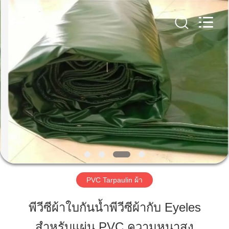
Beijing
Silk
Road
Enterprise
Management
Services
Co.,LTD.
All
บ้าน
Rights
Reserved.
ผลิตภัณฑ์
เกี่ยว
กับ
เรา
PVC Tarpaulin ผ้า
พีวีซีผ้าใบกันน้ำพีวีซีผ้ากับ Eyeles
ทัวร์
สำหรับแผ่น PVC ความหนาสูง