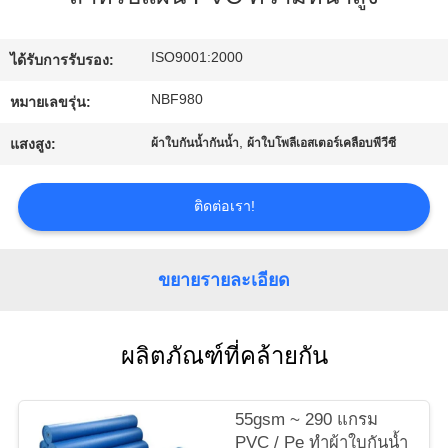
โรงงาน
ISO9001:2000
ได้รับการรับรอง:
ควบคุม
NBF980
หมายเลขรุ่น:
,
คุณภาพ
แสงสูง:
ผ้าใบกันน้ำกันน้ำ
ผ้าใบโพลีเอสเตอร์เคลือบพีวีซี
ติดต่อเรา!
ติดต่อ
เรา
ขยายรายละเอียด
แผนผัง
ผลิตภัณฑ์ที่คล้ายกัน
เว็บไซต์
55gsm ~ 290 แกรม
PVC / Pe ทำผ้าใบกันน้ำ