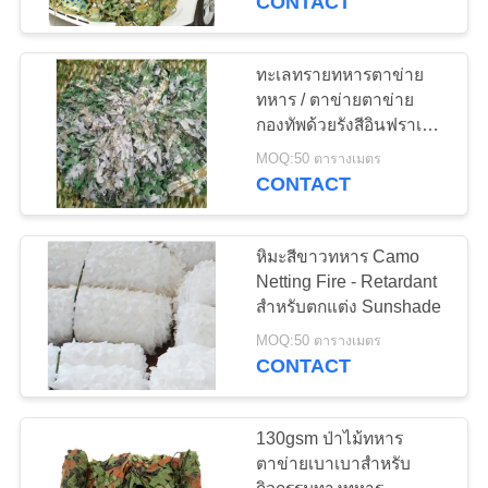
CONTACT
ทะเลทรายทหารตาข่าย
ทหาร / ตาข่ายตาข่าย
กองทัพด้วยรังสีอินฟราเรด
ทน
MOQ:50 ตารางเมตร
CONTACT
หิมะสีขาวทหาร Camo
Netting Fire - Retardant
สำหรับตกแต่ง Sunshade
MOQ:50 ตารางเมตร
CONTACT
130gsm ป่าไม้ทหาร
ตาข่ายเบาเบาสำหรับ