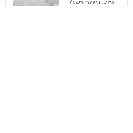
หิมะสีขาวทหาร Camo
Netting Fire - Retardant
สำหรับตกแต่ง Sunshade
MOQ:50 ตารางเมตร
CONTACT
ทหารแบบสบาย ๆ Camo
Netting Single Layer
พร้อมคุณสมบัติ Anti-
Infrared
MOQ:100 ตารางเมตร
CONTACT
ผ้าลินินกองทัพ
โพลีเอสเตอร์ 100% ขัด
ด้วยวัสดุ Oxford
Polyester 150D
MOQ:50 ตารางเมตร
CONTACT