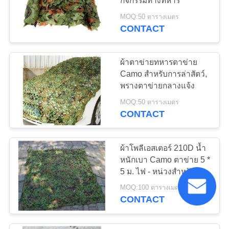
กิจกรรมทางทหาร
MOQ:50 ตารางเมตร
CONTACT
ผ้าตาข่ายทหารตาข่าย
Camo สำหรับการล่าสัตว์,
พรางตาข่ายกลางแจ้ง
MOQ:50 ตารางเมตร
CONTACT
ผ้าโพลีเอสเตอร์ 210D น้ำ
หนักเบา Camo ตาข่าย 5 *
5 ม. ไฟ - หน่วงสำหรับ
Shelter
MOQ:100 ตารางเมตร
CONTACT