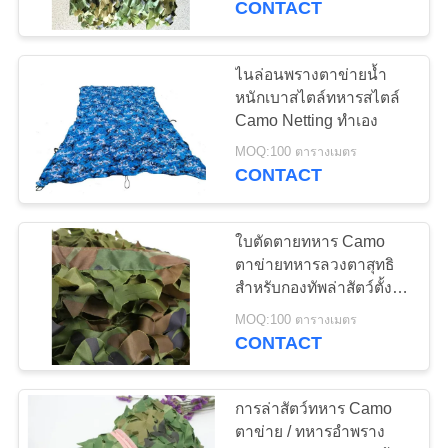
CONTACT
22
ไนล่อนพรางตาข่ายน้ำ
เต็นท์พับ Gazebo
หนักเบาสไตล์ทหารสไตล์
Camo Netting ทำเอง
MOQ:100 ตารางเมตร
CONTACT
ใบตัดตายทหาร Camo
22
ตาข่ายทหารลวงตาสุทธิ
เต๊นท์แคมปิ้งกลาง
สำหรับกองทัพล่าสัตว์ตั้ง
แคมป์
MOQ:100 ตารางเมตร
แจ้ง
CONTACT
การล่าสัตว์ทหาร Camo
ตาข่าย / ทหารอำพราง