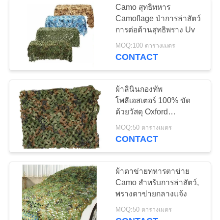
Camo สุทธิทหาร
Camoflage ป่าการล่าสัตว์
ทหาร Camo ตาข่าย
การต่อต้านสุทธิพราง Uv
MOQ:100 ตารางเมตร
CONTACT
ผ้าลินินกองทัพ
โพลีเอสเตอร์ 100% ขัด
ด้วยวัสดุ Oxford
Polyester 150D
MOQ:50 ตารางเมตร
CONTACT
ผ้าตาข่ายทหารตาข่าย
Camo สำหรับการล่าสัตว์,
พรางตาข่ายกลางแจ้ง
MOQ:50 ตารางเมตร