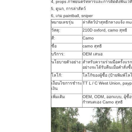
4, props ภาพยนตร์ทหารและการติดตั้งพื้นเวที
5, ดูนก, การล่าสัตว์
6, เกม paintball, sniper
หมายเลขรุ่น
ล่าสัตว์ป่าสุทธิกลางแจ้ง mul
วัสดุ:
210D oxford, camo สุทธิ
สี:
Camo
ชื่อ
camo สุทธิ
บริการ:
OEM เสนอ
นโยบายตัวอย่าง:
สำหรับความร่วมมือครั้งแรกเ
อย่างจะได้รับคืนเมื่อคำสั่ง
โลโก้:
โลโก้ของผู้ซื้อ (ป้ายพิมพ์
เงื่อนไขการชำระ
TT
L / C
West Union, payp
เงิน
เพิ่มเติม
OEM, ODM, ออกแบบ, ผู้ซื้
กำหนดเอง Camo สุทธิ