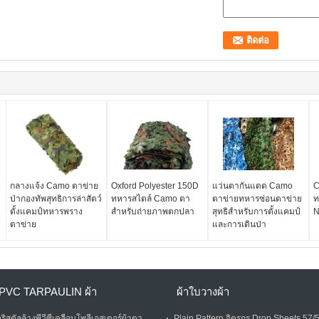
กลางแจ้ง Camo ตาข่าย
Oxford Polyester 150D
แว่นตากันแดด Camo
C
ป่ากองทัพสุทธิการล่าสัตว์
ทหารสไตล์ Camo ตา
ตาข่ายทหารซ่อนตาข่าย
ท
ตั้งแคมป์ทหารพราง
สำหรับถ่ายภาพตกปลา
สุทธิสำหรับการตั้งแคมป์
N
ตาข่าย
และการเดินป่า
PVC TARPAULIN ผ้า
ผ้าใบวางผ้า
ริสตัลล้างพีวีซีเคลือบโพลีเอสเตอร์ผ้าตา
Plain Pattern จิตรกร Drop Sheets 57/