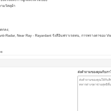
ามวัสดุผ้า
องตกลง;
ิ Anti-Radar, Near Ray - Rayardant รังสีอินฟราเรดทน, การพรางตาของ Vi
าย
ส่งคำถามของคุณกับเร