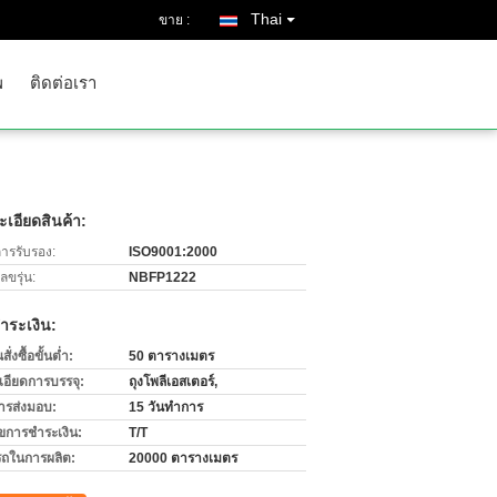
Thai
ขาย :
พ
ติดต่อเรา
เอียดสินค้า:
การรับรอง:
ISO9001:2000
ขรุ่น:
NBFP1222
ำระเงิน:
่งซื้อขั้นต่ำ:
50 ตารางเมตร
เอียดการบรรจุ:
ถุงโพลีเอสเตอร์,
ารส่งมอบ:
15 วันทำการ
ไขการชำระเงิน:
T/T
ถในการผลิต:
20000 ตารางเมตร