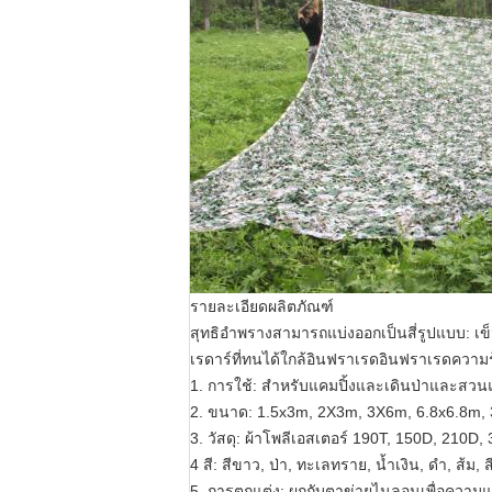
รายละเอียดผลิตภัณฑ์
สุทธิอำพรางสามารถแบ่งออกเป็นสี่รูปแบบ: เข็
เรดาร์ที่ทนได้ใกล้อินฟราเรดอินฟราเรดควา
1. การใช้: สำหรับแคมปิ้งและเดินป่าและส
2. ขนาด: 1.5x3m, 2X3m, 3X6m, 6.8x6.8m, 
3. วัสดุ: ผ้าโพลีเอสเตอร์ 190T, 150D, 210D
4 สี: สีขาว, ป่า, ทะเลทราย, น้ำเงิน, ดำ, ส้ม, 
5. การตกแต่ง: ผูกกับตาข่ายไนลอนเพื่อควา