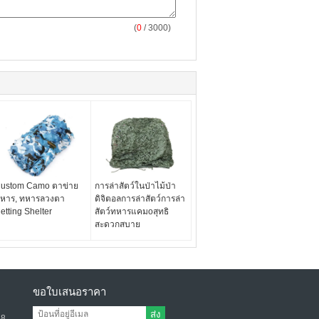
(
0
/ 3000)
ustom Camo ตาข่าย
การล่าสัตว์ในป่าไม้ป่า
หาร, ทหารลวงตา
ดิจิตอลการล่าสัตว์การล่า
etting Shelter
สัตว์ทหารแคมoสุทธิ
สะดวกสบาย
ขอใบเสนอราคา
ส่ง
58