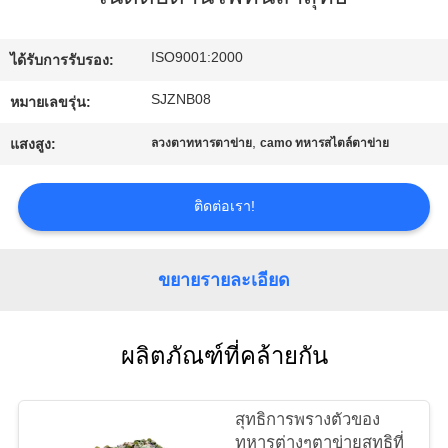
โรงงาน
ISO9001:2000
ได้รับการรับรอง:
ควบคุม
SJZNB08
หมายเลขรุ่น:
,
คุณภาพ
แสงสูง:
ลวงตาทหารตาข่าย
camo ทหารสไตล์ตาข่าย
ติดต่อเรา!
ติดต่อ
เรา
ขยายรายละเอียด
แผนผัง
ผลิตภัณฑ์ที่คล้ายกัน
เว็บไซต์
สุทธิการพรางตัวของ
ทหารต่างๆตาข่ายสุทธิที่