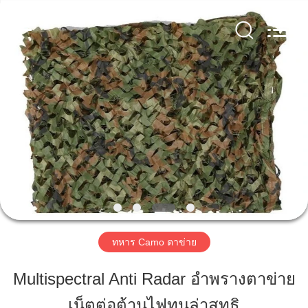
Beijing
Silk
Road
Enterprise
Management
Services
Co.,LTD.
All
บ้าน
Rights
Reserved.
ผลิตภัณฑ์
เกี่ยว
กับ
เรา
ทหาร Camo ตาข่าย
Multispectral Anti Radar อำพรางตาข่าย
ทัวร์
เน็ตต่อต้านไฟทนล่าสุทธิ