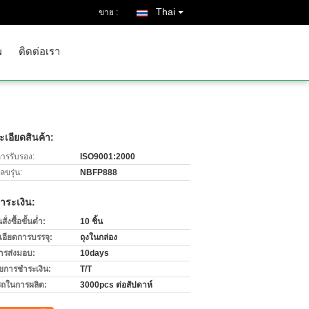
Thai
ขาย :
พ
ติดต่อเรา
เอียดสินค้า:
การรับรอง:
ISO9001:2000
ขรุ่น:
NBFP888
ำระเงิน:
่งซื้อขั้นต่ำ:
10 ชิ้น
เอียดการบรรจุ:
ถุงในกล่อง
ารส่งมอบ:
10days
ไขการชำระเงิน:
T/T
ถในการผลิต:
3000pcs ต่อสัปดาห์