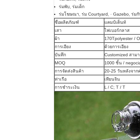
ร่มพับ, ร่มเด็ก
ร่มโฆษณา, ร่ม Courtyard, · Gazebo, ร่มก
ชื่อผลิตภัณฑ์
แคมป์เต็นท์
เสา
ไฟเบอร์กลาส
ผ้า
170Tpolyester / O
การเอียง
ด้วยการเอียง
บันทึก
Customized สามา
MOQ
1000 ชิ้น / negoci
การจัดส่งสินค้า
20-25 วันหลังจาก
ท่าเรือ
เทียนจิน
การชำระเงิน
L / C; T / T