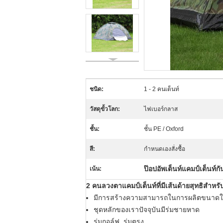
ชนิด:
1 - 2 คนเต็นท์
วัสดุขั้วโลก:
ไฟเบอร์กลาส
ชั้น:
ชั้น PE / Oxford
สี:
กำหนดเองสั่งซื้อ
ป๊อปอัพเต็นท์แคมป์เต็นท์กั
เน้น:
2 คนลวงตาแคมป์เต็นท์ที่มีเส้นด้ายสุทธิสำหร
มีการสร้างความสามารถในการผลิตขนาดให
ชุดหลักของเราปัจจุบันมีร่มชายหาด
ร่มกอล์ฟ, ร่มตรง