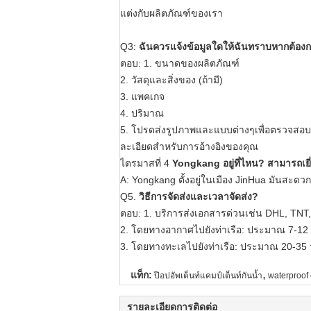
แต่งกับผลิตภัณฑ์ของเรา
Q3:
ฉันควรแจ้งข้อมูลใดให้ฉันทราบหากต้อ
ตอบ: 1. ขนาดของผลิตภัณฑ์
2. วัสดุและสิ่งของ (ถ้ามี)
3. แพคเกจ
4. ปริมาณ
5. โปรดส่งรูปภาพและแบบต่างๆเพื่อตรวจสอบห
ละเอียดสำหรับการอ้างอิงของคุณ
ไตรมาสที่ 4
Yongkang อยู่ที่ไหน?
สามารถเย
A: Yongkang ตั้งอยู่ในเมือง JinHua
มันสะดวกม
Q5.
วิธีการจัดส่งและเวลาจัดส่ง?
ตอบ: 1. บริการส่งเอกสารด่วนเช่น DHL, TNT,
2. โดยทางอากาศไปยังท่าเรือ: ประมาณ 7-12 วัน
3. โดยทางทะเลไปยังท่าเรือ: ประมาณ 20-35 
,
แท็ก:
ป๊อปอัพเต็นท์แคมป์เต็นท์กันน้ำ
waterproof
รายละเอียดการติดต่อ