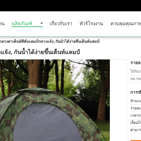
าน
ผลิตภัณฑ์
เกี่ยวกับเรา
ทัวร์โรงงาน
ควบคุมคุณภา
ยวลวงตาเต็นท์ที่ตั้งแคมป์กลางแจ้ง, กันน้ำได้ง่ายขึ้นเต็นท์แคมป์
แจ้ง, กันน้ำได้ง่ายขึ้นเต็นท์แคมป์
รายละ
ได้รับ
หมายเล
การช
จำนวนสั
รายละ
เวลาก
เงื่อน
สามาร