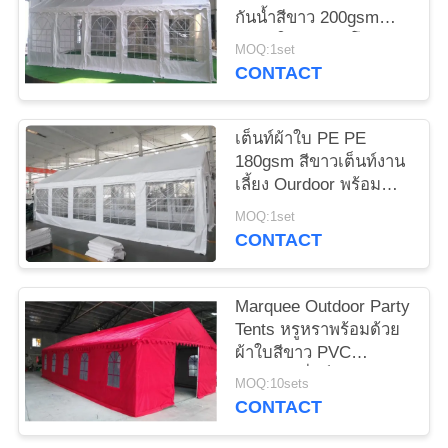
PRIVACY
กันน้ำสีขาว 200gsm
ขนาดใหญ่พร้อมโครง
POLICY
MOQ:1set
เหล็กชุบสังกะสีและ
CONTACT
เกลียวเต็มรูปแบบ
เต็นท์ผ้าใบ PE PE
180gsm สีขาวเต็นท์งาน
เลี้ยง Ourdoor พร้อม
Windows For Weeding
MOQ:1set
CONTACT
Marquee Outdoor Party
Tents หรูหราพร้อมด้วย
ผ้าใบสีขาว PVC
500gsm ที่แข็งแรง
MOQ:10sets
CONTACT