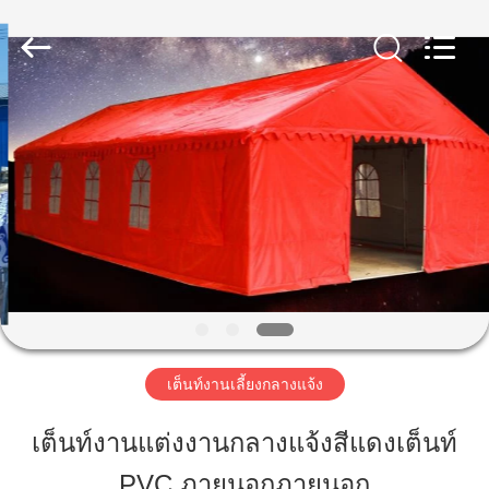
Beijing
Silk
Road
Enterprise
Management
Services
Co.,LTD.
All
บ้าน
Rights
Reserved.
ผลิตภัณฑ์
เกี่ยว
กับ
เรา
เต็นท์งานเลี้ยงกลางแจ้ง
เต็นท์งานแต่งงานกลางแจ้งสีแดงเต็นท์
ทัวร์
PVC ภายนอกภายนอก