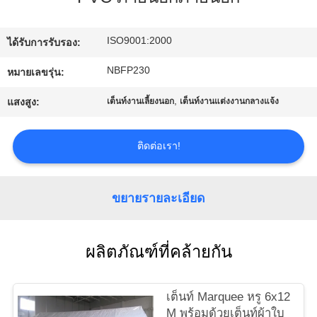
โรงงาน
ISO9001:2000
ได้รับการรับรอง:
ควบคุม
NBFP230
หมายเลขรุ่น:
,
คุณภาพ
แสงสูง:
เต็นท์งานเลี้ยงนอก
เต็นท์งานแต่งงานกลางแจ้ง
ติดต่อเรา!
ติดต่อ
เรา
ขยายรายละเอียด
แผนผัง
ผลิตภัณฑ์ที่คล้ายกัน
เว็บไซต์
เต็นท์ Marquee หรู 6x12
M พร้อมด้วยเต็นท์ผ้าใบ