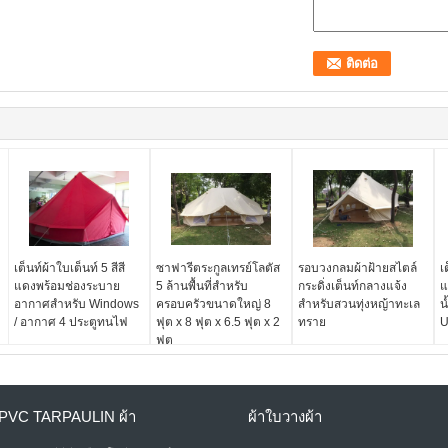
เต็นท์ผ้าใบเต็นท์ 5 สีสี
ซาฟารีตระกูลเทรย์โลตัส
รอบวงกลมผ้าฝ้ายสไตล์
เ
แดงพร้อมช่องระบาย
5 ล้านพื้นที่สำหรับ
กระดิ่งเต็นท์กลางแจ้ง
แ
อากาศสำหรับ Windows
ครอบครัวขนาดใหญ่ 8
สำหรับสวนทุ่งหญ้าทะเล
น
/ อากาศ 4 ประตูทนไฟ
ฟุต x 8 ฟุต x 6.5 ฟุต x 2
ทราย
ฟุต
PVC TARPAULIN ผ้า
ผ้าใบวางผ้า