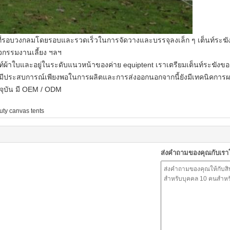
นที่รอบวงกลมโดยรอบและรวดเร็วในการจัดวางและบรรจุลงเล็ก ๆ
เต็นท์ระ
กรรมงานเลี้ยง ฯลฯ
์ผ้าใบและอยู่ในระดับแนวหน้าของค่าย equiptent
เราเตรียมเต็นท์ระฆังขอ
มีประสบการณ์เพียงพอในการผลิตและการส่งออกนอกจากนี้ยังมีเทคนิคการผล
ุบัน
มี OEM / ODM
uty canvas tents
ส่งคำถามของคุณกับเร