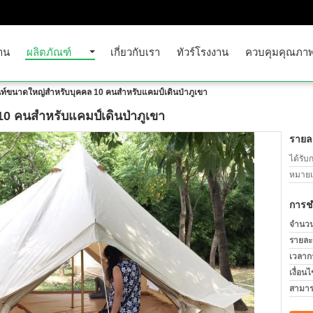
าน
ผลิตภัณฑ์
เกี่ยวกับเรา
ทัวร์โรงงาน
ควบคุมคุณภา
็นท์ขนาดใหญ่สำหรับบุคคล 10 คนสำหรับแคมป์เดินป่าภูเขา
10 คนสำหรับแคมป์เดินป่าภูเขา
รายละ
ได้รับ
หมายเล
การช
จำนวนสั
รายละ
เวลาก
เงื่อน
สามาร