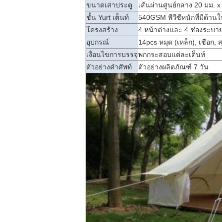
ขนาดเสาประตู
เส้นผ่านศูนย์กลาง 20 มม. x
ชั้น Yurt เต็นท์
540GSM พีวีซีหนักที่มีด้านใ
โครงสร้าง
4 หน้าต่างและ 4 ช่องระบา
อุปกรณ์
14pcs หมุด (เหล็ก), เชือก,
เงื่อนไขการบรรจุ
พกกระสอบแต่ละเต็นท์
ตัวอย่างคำศัพท์
ตัวอย่างผลิตภัณฑ์ 7 วัน