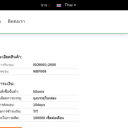
Thai
ขาย :
พ
ติดต่อเรา
เอียดสินค้า:
การรับรอง:
ISO9001:2000
ขรุ่น:
NBF008
ำระเงิน:
่งซื้อขั้นต่ำ:
50sets
เอียดการบรรจุ:
ถุงบรรจุในกล่อง
ารส่งมอบ:
10days
ไขการชำระเงิน:
T/T
ถในการผลิต:
100000 เซ็ตต่อเดือน