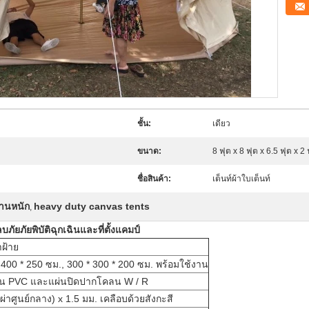
ชั้น:
เดียว
ขนาด:
8 ฟุต x 8 ฟุต x 6.5 ฟุต x 2 
ชื่อสินค้า:
เต็นท์ผ้าใบเต็นท์
์งานหนัก
heavy duty canvas tents
,
ภัยภัยพิบัติฉุกเฉินและที่ตั้งแคมป์
าฝ้าย
 400 * 250 ซม., 300 * 300 * 200 ซม. พร้อมใช้งาน
ื้น PVC และแผ่นปิดปากโคลน W / R
ผ่าศูนย์กลาง) x 1.5 มม. เคลือบด้วยสังกะสี